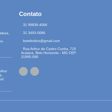
Contato
31 99838-4066
31 3493-0066
eleza,
beteltoldos@gmail.com
eu
Rua Arthur de Castro Cunha, 715
Acaiaca, Belo Horizonte - MG CEP:
31995-090
elhor
s,
is!