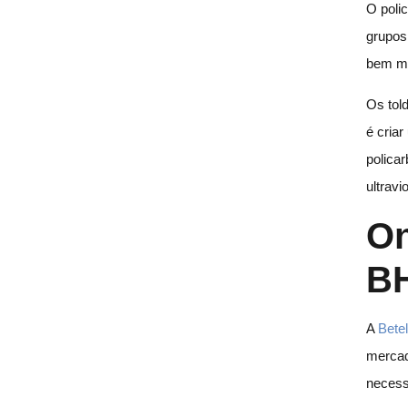
O poli
grupos
bem ma
Os tol
é cria
polica
ultravi
On
B
A
Betel
mercad
necess