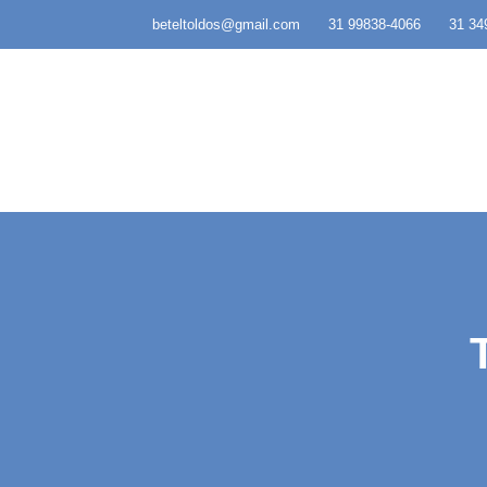
beteltoldos@gmail.com
31 99838-4066
31 34