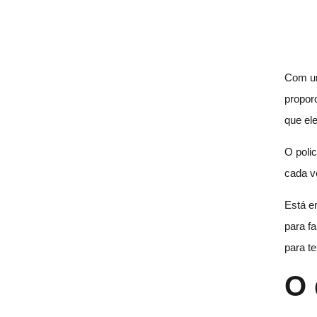
Com um
propor
que el
O polic
cada v
Está 
para fa
para te
O 