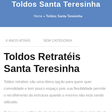
Toldos Santa Teresinha
Home
»
Toldos Santa Teresinha
6 ANOS ATRÁS
SEM CATEGORIA
Toldos Retratéis
Santa Teresinha
Toldos retráteis são uma ótima opção para quem quer
comodidade e tem pouco espaço pois sua flexibilidade permite
o recolhimento da estrutura quando o mesmo não está sendo
utilizado.